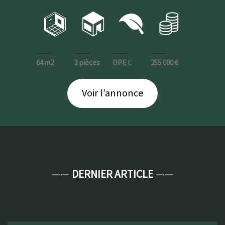
64 m2
3 pièces
DPE
C
255 000 €
Voir l’annonce
——
DERNIER ARTICLE
——